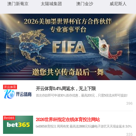
您的位置：
首页 >>
7790cnm必发集团下载
西安 5吨防爆无轨平板车 发货
7790cnm必发集团下载
2024-01-09 09:27:45