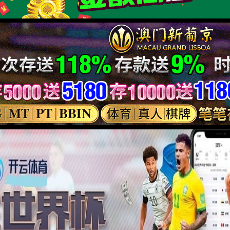
防止车辆滑动或滚动。同时，要避
道或其他禁止停放区域，以确保应
意事项是使用电动平车的重要环
。只有做到科学合理的维护和注意
用，并为工作提供更加高效和安全