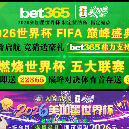
限公司官网
最新资讯
1
河南7790集团
2
保其正常运行和延长使用寿命，需
河南7790集团官