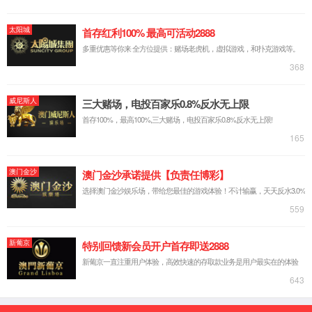
车，又称RGV有轨集电搬运
车、RGV轨道...
查看详情
RGV智能轨道搬运车（智能低
压轨道平车）
7790集团官网智能轨道平车是
一种有轨运输车辆，用于用于
机器制造和冶金...
查看详情
1
2
联系电话：130-7261-0820
座机电话：
0373-3091116
联系邮箱：rmkzn@admin.com
办公地址：新乡市红旗区金穗大道互联网大厦