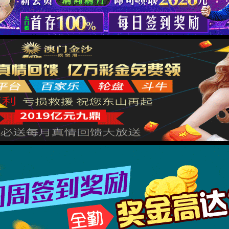
查看详
12吨舵轮
7790集团
动转运车，
的运输设备。
查看详
10吨无轨
7790集
发、设计、制
查看详
5吨大台面
7790集团
动平车，是
动运输设备。