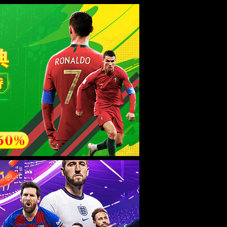
重包胶轮无轨转运车
官网RWP系列无轨电
一种有人操纵的电
...