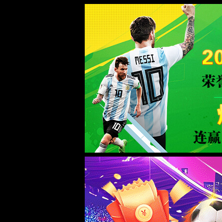
7790集团官网智能科技
——专业搬运设备公司提供商
7790集团(中国区)有