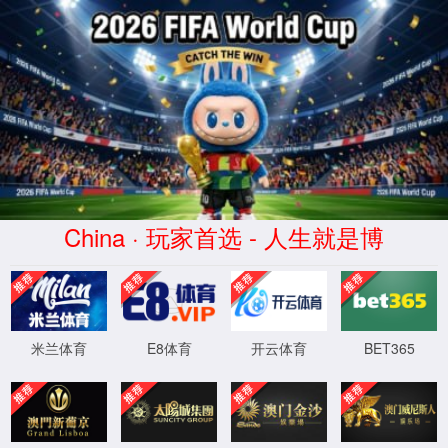
7790集团(中国区)有限公司
官网
关于我们
现场案例
新闻中心
联系我
4
0
4
OH!
Sorry! 找不到页面