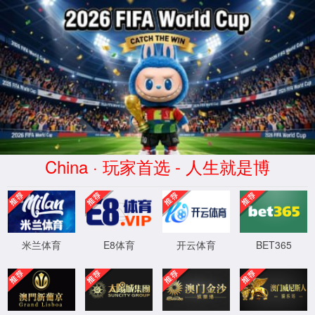
7790集团(中国区)有限公司
官网
4
0
4
OH!
Sorry! 找不到页面