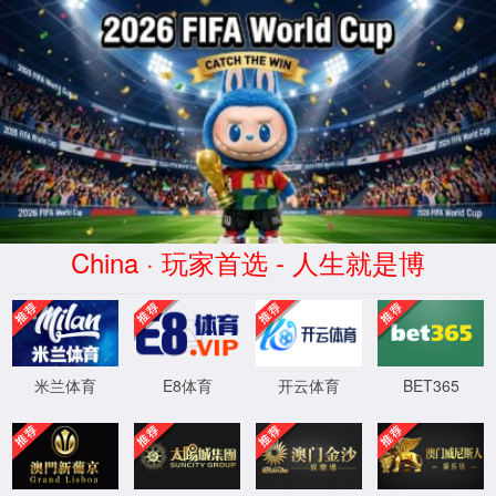
7790集团(中国区)有限公司
官网
4
0
4
OH!
Sorry! 找不到页面