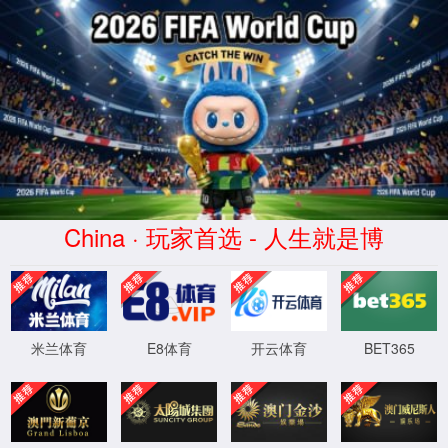
7790集团(中国区)有限公司
官网
关于我们
现场案例
新闻中心
联系我
4
0
4
OH!
Sorry! 找不到页面