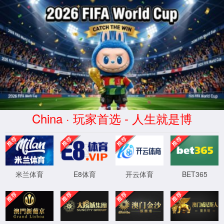
7790集团(中国区)有限公司
官网
4
0
4
OH!
Sorry! 找不到页面