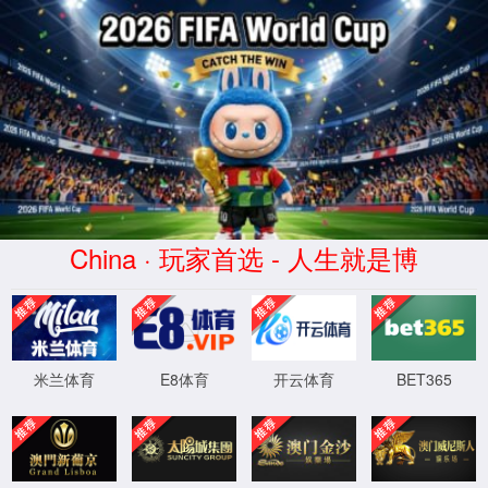
7790集团(中国区)有限公司
官网
关于我们
现场案例
新闻中心
联系我
4
0
4
OH!
Sorry! 找不到页面