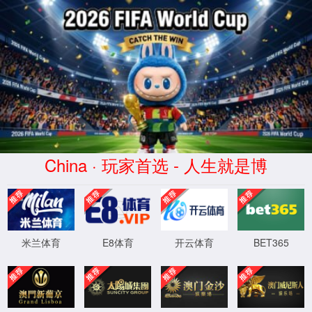
7790集团(中国区)有限公司
官网
关于我们
现场案例
新闻中心
联系我
4
0
4
OH!
Sorry! 找不到页面