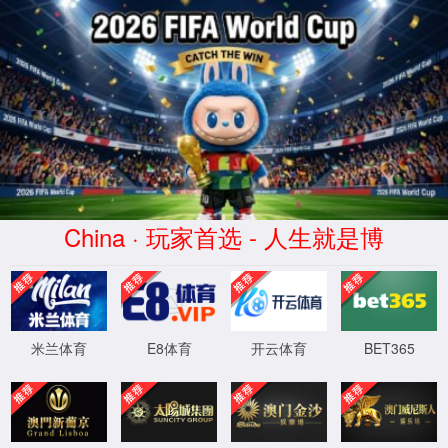
7790集团(中国区)有限公司
官网
4
0
4
OH!
Sorry! 找不到页面