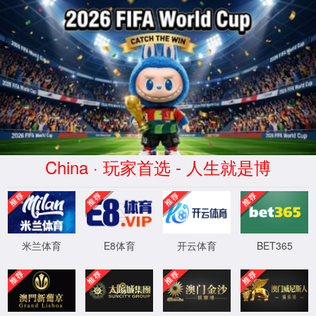
7790集团(中国区)有限公司
官网
4
0
4
OH!
Sorry! 找不到页面