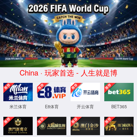
7790集团(中国区)有限公司
官网
关于我们
现场案例
新闻中心
联系我
4
0
4
OH!
Sorry! 找不到页面