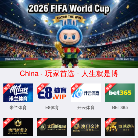
7790集团(中国区)有限公司
官网
关于我们
现场案例
新闻中心
联系我
4
0
4
OH!
Sorry! 找不到页面