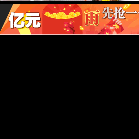
...
7
8
9
10
11