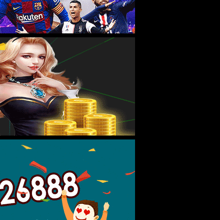
下载
电源，所以在搬运过程中会比较灵敏，这也和它
件组成呢？
，及时清理可能进入电机内部的灰尘、积水、油