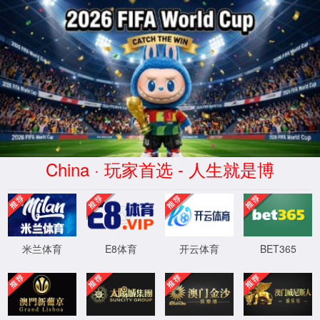
7790集团(中国区)有限公司
官网
4
0
4
OH!
Sorry! 找不到页面