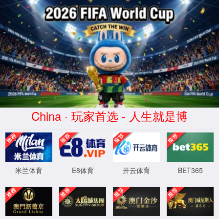
7790集团(中国区)有限公司
官网
4
0
4
OH!
Sorry! 找不到页面