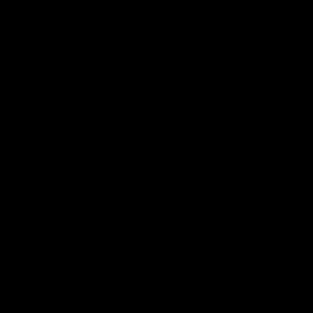
闻中心
联系我们
品样册
抖音号