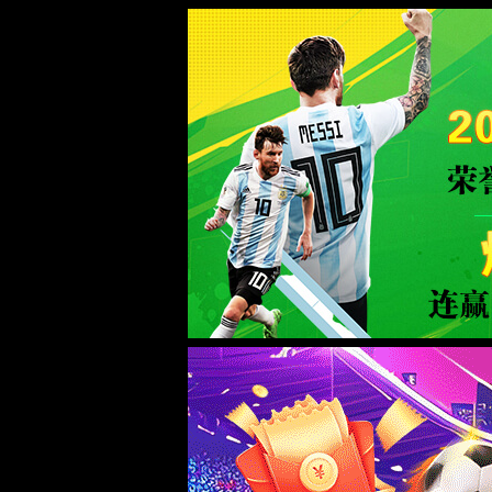
7790集团官网智能科技
——专业搬运设备公司提供商
7790集团(中国区)有