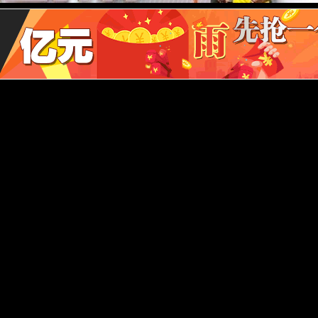
轨道牵引小车
查看详情
20吨子母摆渡车
RGV子母穿梭车是一种集双向穿梭自
储物流设备，主要包括双...
查看详情